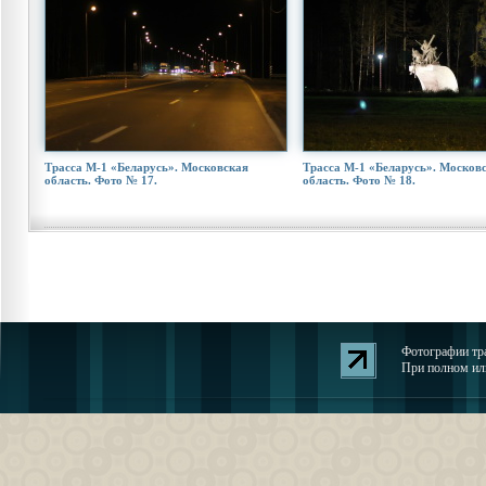
Трасса М-1 «Беларусь». Московская
Трасса М-1 «Беларусь». Москов
область. Фото № 17.
область. Фото № 18.
Фотографии тра
При полном или