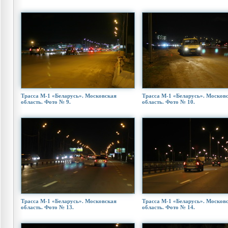
Трасса М-1 «Беларусь». Московская
Трасса М-1 «Беларусь». Москов
область. Фото № 9.
область. Фото № 10.
Трасса М-1 «Беларусь». Московская
Трасса М-1 «Беларусь». Москов
область. Фото № 13.
область. Фото № 14.