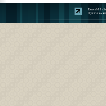
Трасса М-1 «Бе
При полном или