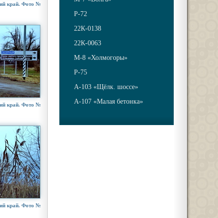
ий край. Фото №
Р-72
22К-0138
22К-0063
М-8 «Холмогоры»
Р-75
А-103 «Щёлк. шоссе»
А-107 «Малая бетонка»
ий край. Фото №
ий край. Фото №