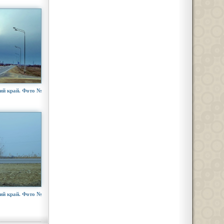
ий край. Фото №
ий край. Фото №