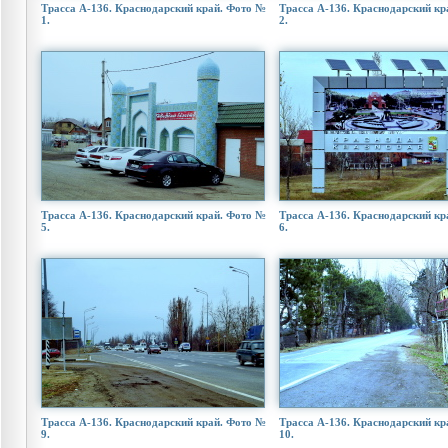
Трасса А-136. Краснодарский край. Фото №
Трасса А-136. Краснодарский кр
1.
2.
Трасса А-136. Краснодарский край. Фото №
Трасса А-136. Краснодарский кр
5.
6.
Трасса А-136. Краснодарский край. Фото №
Трасса А-136. Краснодарский кр
9.
10.