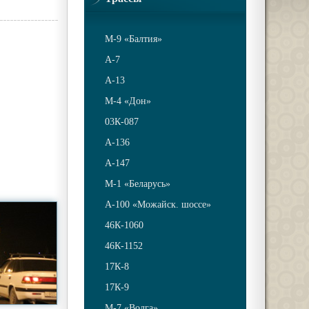
М-9 «Балтия»
A-7
A-13
М-4 «Дон»
03К-087
А-136
А-147
М-1 «Беларусь»
А-100 «Можайск. шоссе»
46К-1060
46К-1152
17К-8
17К-9
М-7 «Волга»