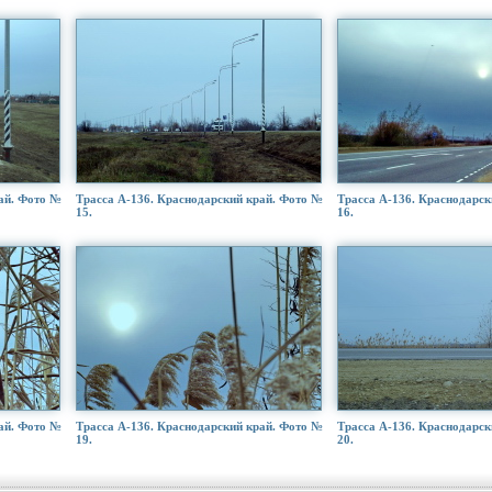
ай. Фото №
Трасса А-136. Краснодарский край. Фото №
Трасса А-136. Краснодарск
15.
16.
ай. Фото №
Трасса А-136. Краснодарский край. Фото №
Трасса А-136. Краснодарск
19.
20.