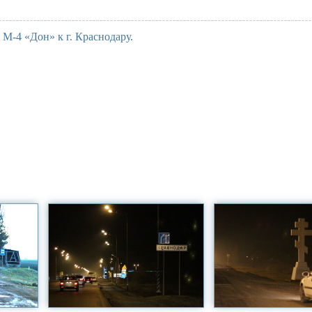
 М-4 «Дон» к г. Краснодару.