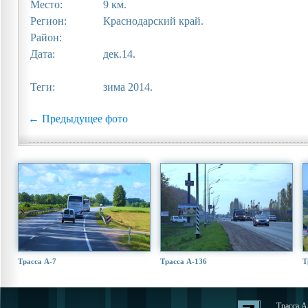
Место:
9 км.
Регион:
Краснодарский край.
Район:
Дата:
дек.14.
Теги:
зима 2014.
← Предыдущее фото
Трасса А-7
Трасса А-136
Т
Трасса А