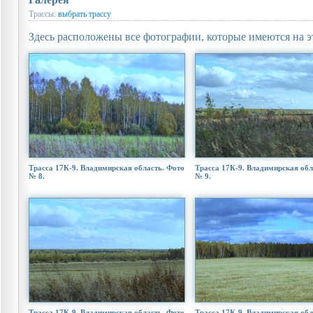
Трассы:
выбрать трассу
Здесь расположены все фотографии, которые имеются на э
Трасса 17К-9. Владимирская область. Фото
Трасса 17К-9. Владимирская обл
№ 8.
№ 9.
Трасса 17К-9. Владимирская область. Фото
Трасса 17К-9. Владимирская обл