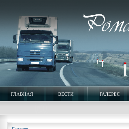
ГЛАВНАЯ
ВЕСТИ
ГАЛЕРЕЯ
Галерея