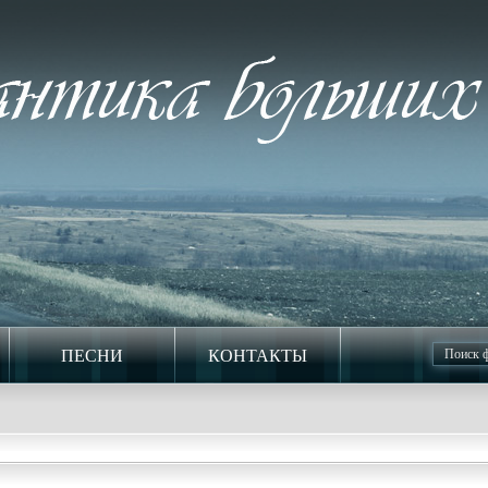
ПЕСНИ
КОНТАКТЫ