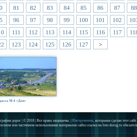
0
81
82
83
84
85
86
87
88
5
96
97
98
99
100
101
102
10
10
111
112
113
114
115
116
117
11
22
123
124
125
126
127
>
расса М-4 «Дон»
графии дорог | © 2018 | Все права защищены. |
Инструменты
, которыми сделан этот сайт.
полном или частичном использовании материалов сайта ссылка на foto-dorog.ru обязател