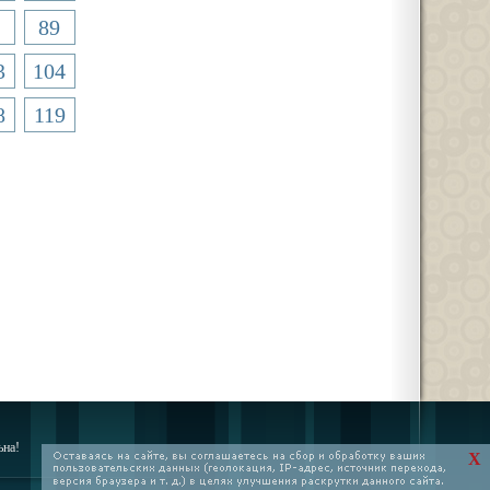
89
3
104
8
119
ьна!
X