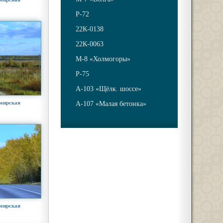
Р-72
22К-0138
22К-0063
М-8 «Холмогоры»
Р-75
А-103 «Щёлк. шоссе»
имирская
А-107 «Малая бетонка»
имирская