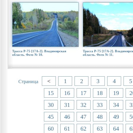
Трасса Р-75 [17А-2]. Владимирская
Трасса Р-75 [17А-2]. Владимирс
область. Фото № 10.
область. Фото № 11.
<
1
2
3
4
5
Страница
15
16
17
18
19
2
30
31
32
33
34
3
45
46
47
48
49
5
60
61
62
63
64
6