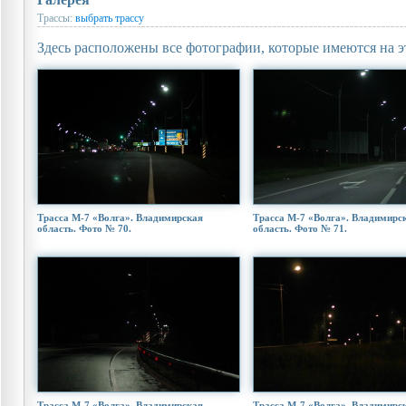
Трассы:
выбрать трассу
Здесь расположены все фотографии, которые имеются на э
Трасса М-7 «Волга». Владимирская
Трасса М-7 «Волга». Владимирс
область. Фото № 70.
область. Фото № 71.
Трасса М-7 «Волга». Владимирская
Трасса М-7 «Волга». Владимирс