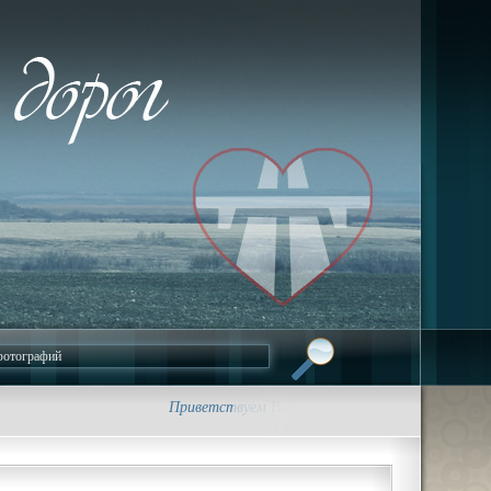
Приветствуем Вас на сайте foto-dorog.ru. • Трасса 