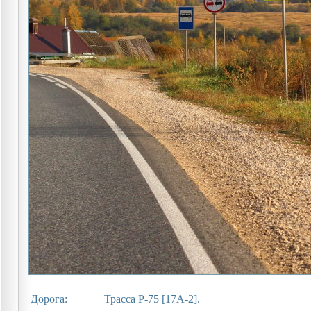
Дорога:
Трасса Р-75 [17А-2].