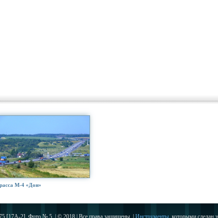
расса М-4 «Дон»
75 [17А-2]. Фото № 5. | © 2018 | Все права защищены. |
Инструменты
, которыми сделан э