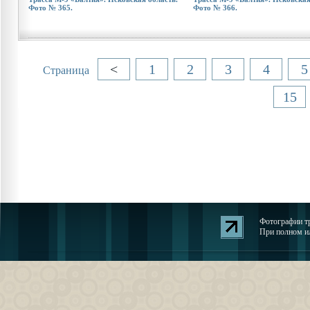
Фото № 365.
Фото № 366.
<
1
2
3
4
5
Страница
15
Фотографии тр
При полном ил