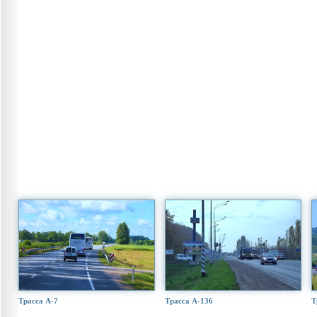
Трасса А-7
Трасса А-136
Т