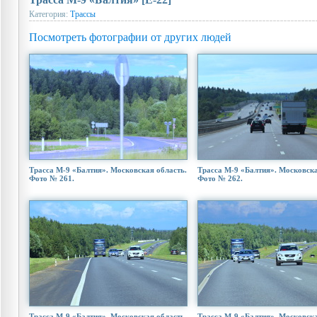
Категория:
Трассы
Посмотреть фотографии от других людей
Трасса М-9 «Балтия». Московская область.
Трасса М-9 «Балтия». Московска
Фото № 261.
Фото № 262.
Трасса М-9 «Балтия». Московская область.
Трасса М-9 «Балтия». Московска