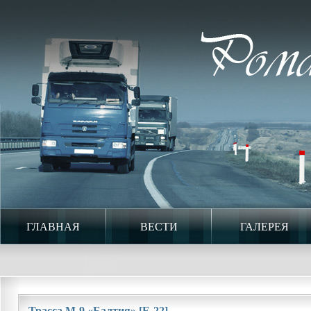
ГЛАВНАЯ
ВЕСТИ
ГАЛЕРЕЯ
Трасса М-9 «Балтия» [Е-22]