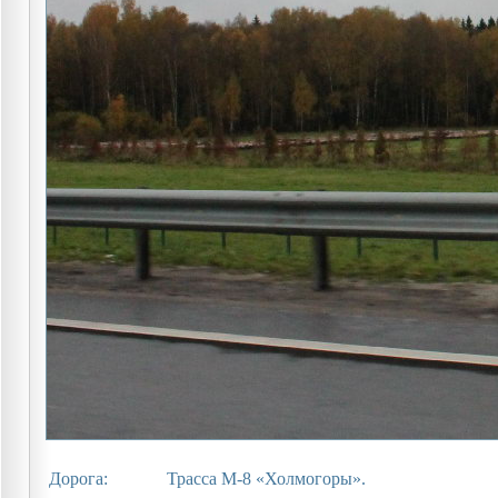
Дорога:
Трасса М-8 «Холмогоры».