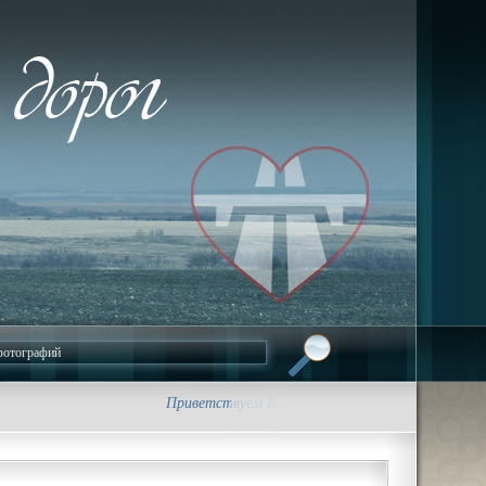
Приветствуем Вас на сайте foto-dorog.ru. • Трасс