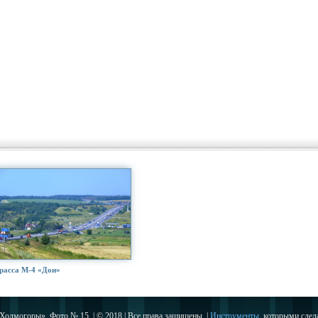
расса М-4 «Дон»
Холмогоры». Фото № 15. | © 2018 | Все права защищены. |
Инструменты
, которыми сдела