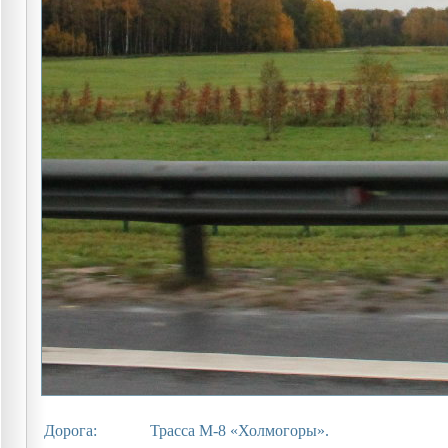
Дорога:
Трасса М-8 «Холмогоры».