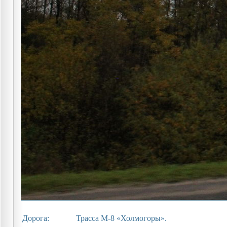
Дорога:
Трасса М-8 «Холмогоры».