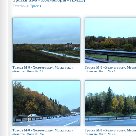
Категория:
Трассы
Трасса М-8 «Холмогоры». Московская
Трасса М-8 «Холмогоры». Моск
область. Фото № 21.
область. Фото № 22.
Трасса М-8 «Холмогоры». Московская
Трасса М-8 «Холмогоры». Моск
область. Фото № 25.
область. Фото № 26.