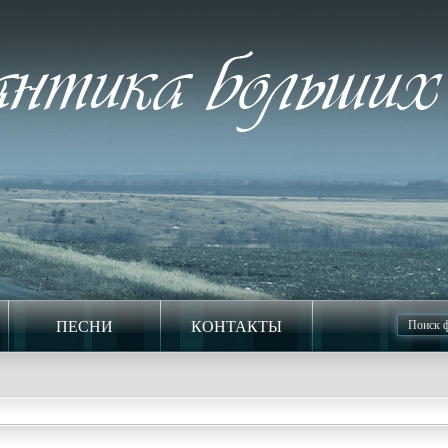
ПЕСНИ
КОНТАКТЫ