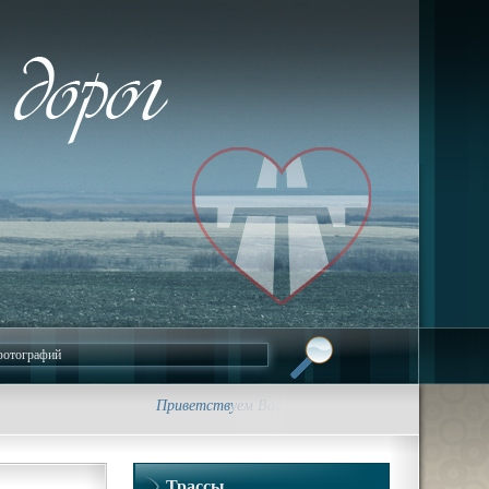
Приветствуем Вас на сайте foto-dorog.ru. Фотограф
Трассы