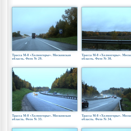
Трасса М-8 «Холмогоры». Московская
Трасса М-8 «Холмогоры». Моск
область. Фото № 29.
область. Фото № 30.
Трасса М-8 «Холмогоры». Московская
Трасса М-8 «Холмогоры». Моск
область. Фото № 33.
область. Фото № 34.