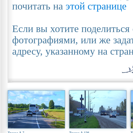
почитать на
этой странице
Если вы хотите поделиться
фотографиями, или же зада
адресу, указанному на стр
Трасса А-7
Трасса А-136
Т