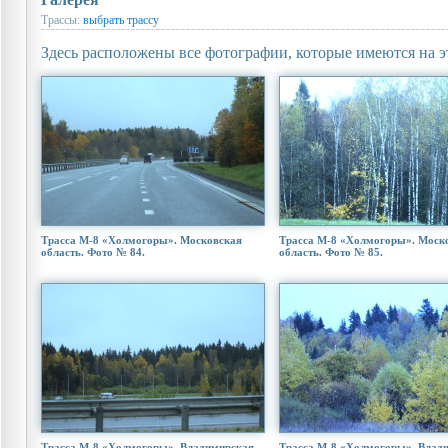
Трассы:
выбрать трассу
Здесь расположены все фотографии, которые имеются на э
Трасса М-8 «Холмогоры». Московская
Трасса М-8 «Холмогоры». Моск
область. Фото № 84.
область. Фото № 85.
Трасса М-8 «Холмогоры». Владимирская
Трасса М-8 «Холмогоры». Влад