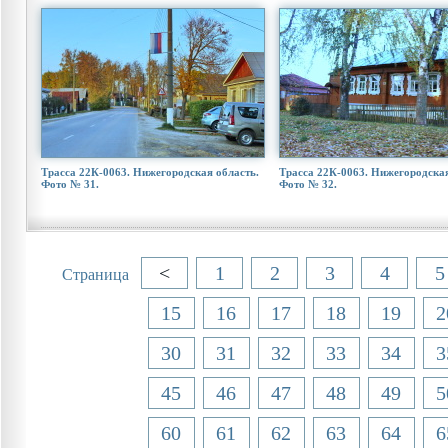
Трасса 22К-0063. Нижегородская область.
Трасса 22К-0063. Нижегородская
Фото № 31.
Фото № 32.
<
1
2
3
4
5
Страница
15
16
17
18
19
2
30
31
32
33
34
3
45
46
47
48
49
5
60
61
62
63
64
6