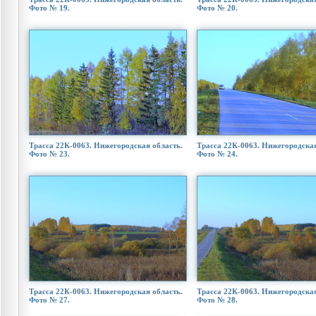
Фото № 19.
Фото № 20.
Трасса 22К-0063. Нижегородская область.
Трасса 22К-0063. Нижегородская
Фото № 23.
Фото № 24.
Трасса 22К-0063. Нижегородская область.
Трасса 22К-0063. Нижегородская
Фото № 27.
Фото № 28.