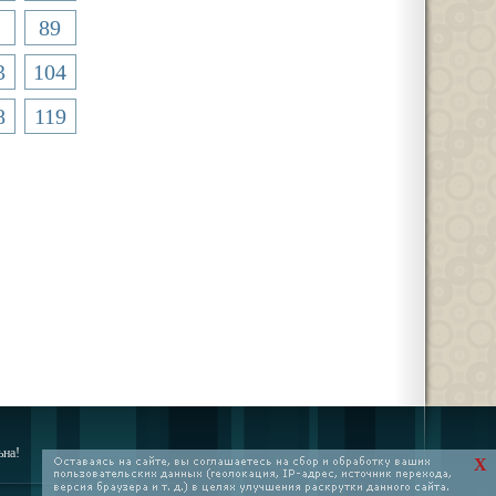
89
3
104
8
119
ьна!
X