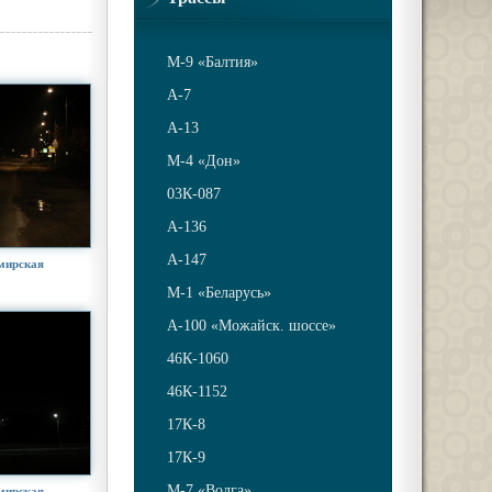
М-9 «Балтия»
A-7
A-13
М-4 «Дон»
03К-087
А-136
А-147
имирская
М-1 «Беларусь»
А-100 «Можайск. шоссе»
46К-1060
46К-1152
17К-8
17К-9
М-7 «Волга»
имирская