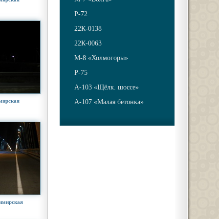
Р-72
22К-0138
22К-0063
М-8 «Холмогоры»
Р-75
А-103 «Щёлк. шоссе»
имирская
А-107 «Малая бетонка»
димирская