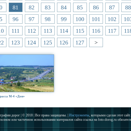
0
81
82
83
84
85
86
87
88
5
96
97
98
99
100
101
102
10
10
111
112
113
114
115
116
117
11
22
123
124
125
126
127
>
расса М-4 «Дон»
графии дорог | © 2018 | Все права защищены. |
Инструменты
, которыми сделан этот сайт.
полном или частичном использовании материалов сайта ссылка на foto-dorog.ru обязател