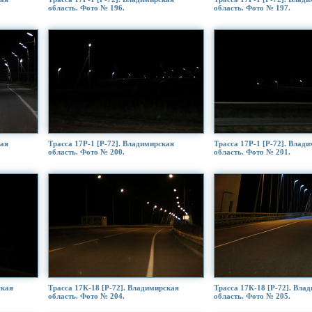
область. Фото № 196.
область. Фото № 197.
кая
Трасса 17Р-1 [Р-72]. Владимирская
Трасса 17Р-1 [Р-72]. Влад
область. Фото № 200.
область. Фото № 201.
ская
Трасса 17К-18 [Р-72]. Владимирская
Трасса 17К-18 [Р-72]. Вла
область. Фото № 204.
область. Фото № 205.