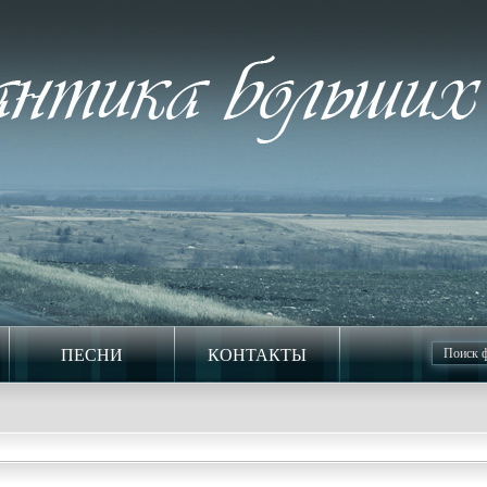
ПЕСНИ
КОНТАКТЫ