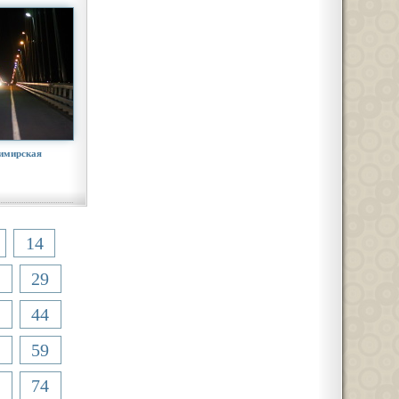
димирская
14
29
44
59
74