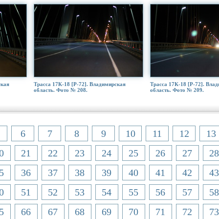
ская
Трасса 17К-18 [Р-72]. Владимирская
Трасса 17К-18 [Р-72]. Вла
область. Фото № 208.
область. Фото № 209.
6
7
8
9
10
11
12
13
0
21
22
23
24
25
26
27
28
5
36
37
38
39
40
41
42
43
0
51
52
53
54
55
56
57
58
5
66
67
68
69
70
71
72
73