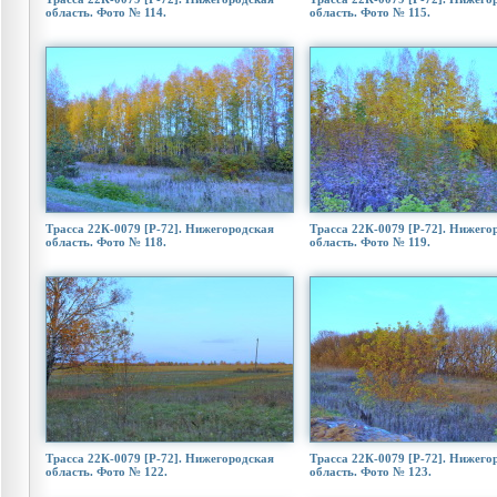
область. Фото № 114.
область. Фото № 115.
Трасса 22К-0079 [Р-72]. Нижегородская
Трасса 22К-0079 [Р-72]. Нижего
область. Фото № 118.
область. Фото № 119.
Трасса 22К-0079 [Р-72]. Нижегородская
Трасса 22К-0079 [Р-72]. Нижего
область. Фото № 122.
область. Фото № 123.