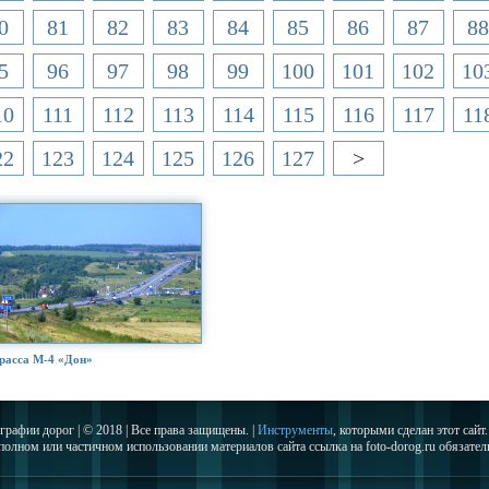
0
81
82
83
84
85
86
87
88
5
96
97
98
99
100
101
102
10
10
111
112
113
114
115
116
117
11
22
123
124
125
126
127
>
расса М-4 «Дон»
графии дорог | © 2018 | Все права защищены. |
Инструменты
, которыми сделан этот сайт.
полном или частичном использовании материалов сайта ссылка на foto-dorog.ru обязател