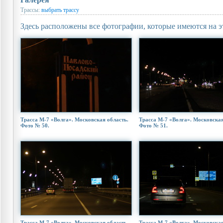
Трассы:
выбрать трассу
Здесь расположены все фотографии, которые имеются на э
Трасса М-7 «Волга». Московская область.
Трасса М-7 «Волга». Московская
Фото № 50.
Фото № 51.
Трасса М-7 «Волга». Московская область.
Трасса М-7 «Волга». Московская