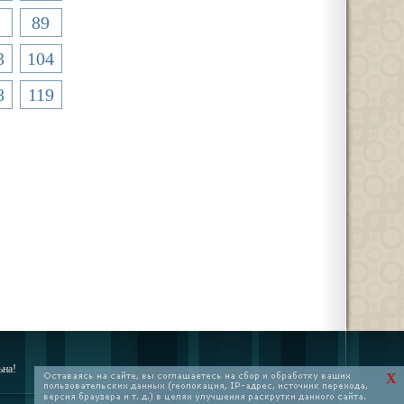
89
3
104
8
119
ьна!
X