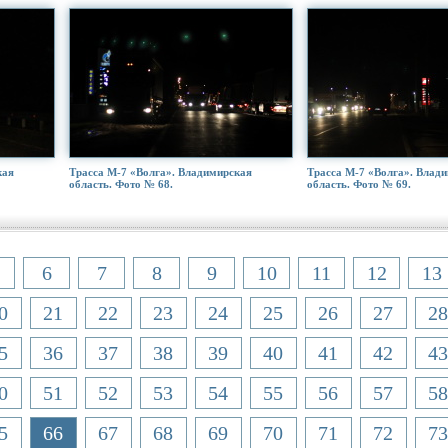
кая
Трасса М-7 «Волга». Владимирская
Трасса М-7 «Волга». Влад
область. Фото № 68.
область. Фото № 69.
6
7
8
9
10
11
12
13
0
21
22
23
24
25
26
27
28
5
36
37
38
39
40
41
42
43
0
51
52
53
54
55
56
57
58
5
66
67
68
69
70
71
72
73