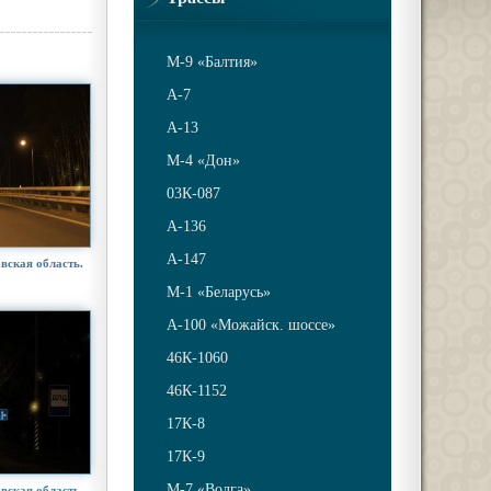
М-9 «Балтия»
A-7
A-13
М-4 «Дон»
03К-087
А-136
А-147
вская область.
М-1 «Беларусь»
А-100 «Можайск. шоссе»
46К-1060
46К-1152
17К-8
17К-9
М-7 «Волга»
вская область.