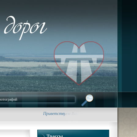
Приветствуем Вас на сайте foto-dorog.ru. Фотографи
Трассы