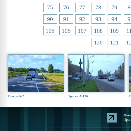
75
76
77
78
79
8
90
91
92
93
94
9
105
106
107
108
109
1
120
121
1
Трасса А-7
Трасса А-136
Т
Фото
При 