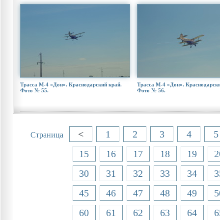
Трасса М-4 «Дон». Краснодарский край.
Трасса М-4 «Дон». Краснодарски
Фото № 55.
Фото № 56.
<
1
2
3
4
5
Страница
15
16
17
18
19
2
30
31
32
33
34
3
45
46
47
48
49
5
60
61
62
63
64
6