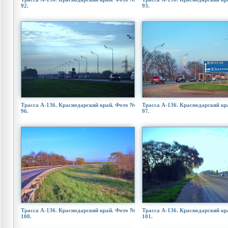
92.
93.
Трасса А-136. Краснодарский край. Фото №
Трасса А-136. Краснодарский кр
96.
97.
Трасса А-136. Краснодарский край. Фото №
Трасса А-136. Краснодарский кр
100.
101.