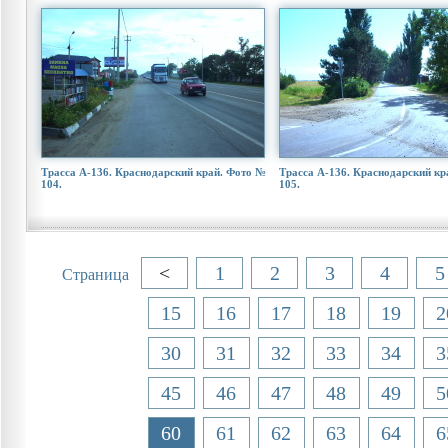
Трасса А-136. Краснодарский край. Фото №
Трасса А-136. Краснодарский кр
104.
105.
<
1
2
3
4
5
Страница
15
16
17
18
19
2
30
31
32
33
34
3
45
46
47
48
49
5
60
61
62
63
64
6