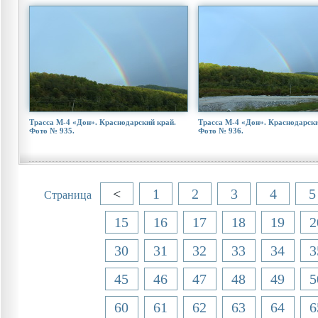
Трасса М-4 «Дон». Краснодарский край.
Трасса М-4 «Дон». Краснодарски
Фото № 935.
Фото № 936.
<
1
2
3
4
5
Страница
15
16
17
18
19
2
30
31
32
33
34
3
45
46
47
48
49
5
60
61
62
63
64
6