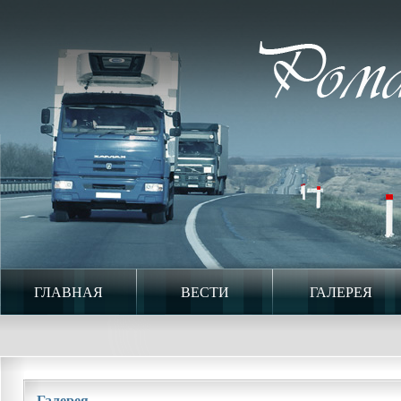
ГЛАВНАЯ
ВЕСТИ
ГАЛЕРЕЯ
Галерея