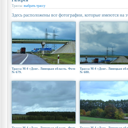
Трассы:
выбрать трассу
Здесь расположены все фотографии, которые имеются на э
Трасса М-4 «Дон». Липецкая область. Фото
Трасса М-4 «Дон». Липецкая обл
№ 679.
№ 680.
Трасса М-4 «Дон». Липецкая область. Фото
Трасса М-4 «Дон». Липецкая обл