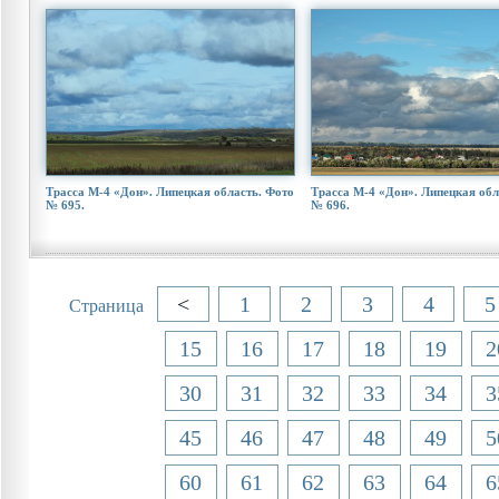
Трасса М-4 «Дон». Липецкая область. Фото
Трасса М-4 «Дон». Липецкая обл
№ 695.
№ 696.
<
1
2
3
4
5
Страница
15
16
17
18
19
2
30
31
32
33
34
3
45
46
47
48
49
5
60
61
62
63
64
6