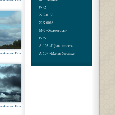
Р-72
22К-0138
22К-0063
М-8 «Холмогоры»
Р-75
А-103 «Щёлк. шоссе»
я область. Фото
А-107 «Малая бетонка»
я область. Фото