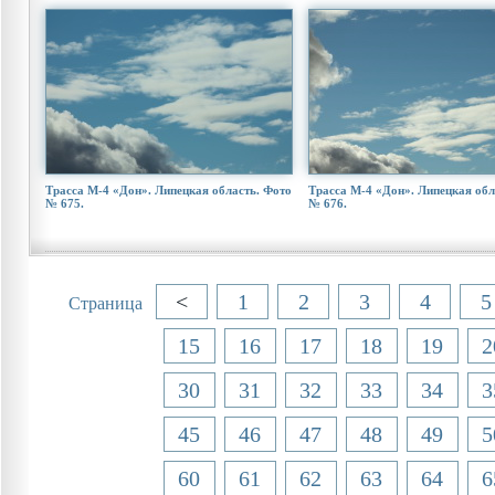
Трасса М-4 «Дон». Липецкая область. Фото
Трасса М-4 «Дон». Липецкая обл
№ 675.
№ 676.
<
1
2
3
4
5
Страница
15
16
17
18
19
2
30
31
32
33
34
3
45
46
47
48
49
5
60
61
62
63
64
6