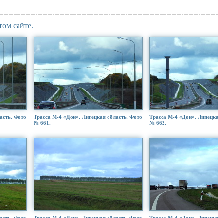
том сайте.
асть. Фото
Трасса М-4 «Дон». Липецкая область. Фото
Трасса М-4 «Дон». Липецка
№ 661.
№ 662.
асть. Фото
Трасса М-4 «Дон». Липецкая область. Фото
Трасса М-4 «Дон». Липецка