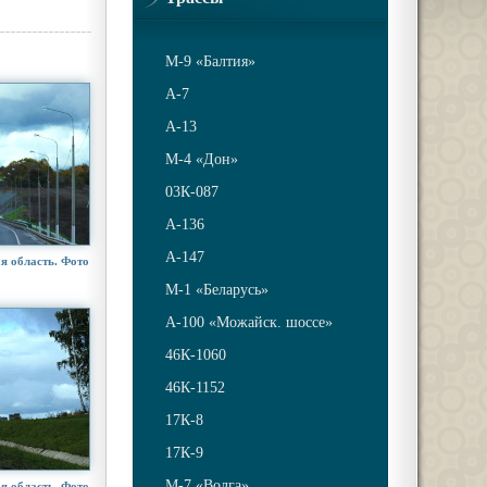
М-9 «Балтия»
A-7
A-13
М-4 «Дон»
03К-087
А-136
А-147
я область. Фото
М-1 «Беларусь»
А-100 «Можайск. шоссе»
46К-1060
46К-1152
17К-8
17К-9
М-7 «Волга»
я область. Фото