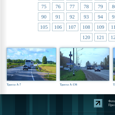
75
76
77
78
79
8
90
91
92
93
94
9
105
106
107
108
109
1
120
121
1
Трасса А-7
Трасса А-136
Т
Фото
При 