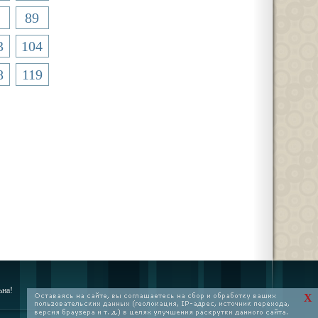
89
3
104
8
119
ьна!
X