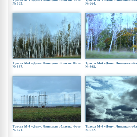
№ 663.
№ 664.
Трасса М-4 «Дон». Липецкая область. Фото
Трасса М-4 «Дон». Липецкая обл
№ 667.
№ 668.
Трасса М-4 «Дон». Липецкая область. Фото
Трасса М-4 «Дон». Липецкая обл
№ 671.
№ 672.