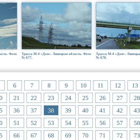
асть. Фото
Трасса М-4 «Дон». Липецкая область. Фото
Трасса М-4 «Дон». Липецка
№ 677.
№ 678.
6
7
8
9
10
11
12
13
0
21
22
23
24
25
26
27
28
5
36
37
38
39
40
41
42
43
0
51
52
53
54
55
56
57
58
5
66
67
68
69
70
71
72
73