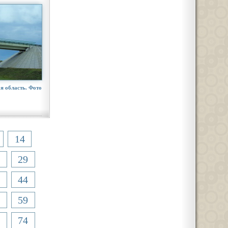
я область. Фото
14
29
44
59
74