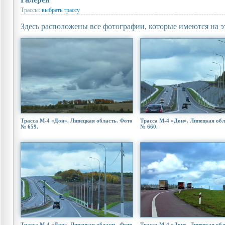
Трассы:
выбрать трассу
Здесь расположены все фотографии, которые имеются на э
Трасса М-4 «Дон». Липецкая область. Фото
Трасса М-4 «Дон». Липецкая обл
№ 659.
№ 660.
Трасса М-4 «Дон». Липецкая область. Фото
Трасса М-4 «Дон». Липецкая обл