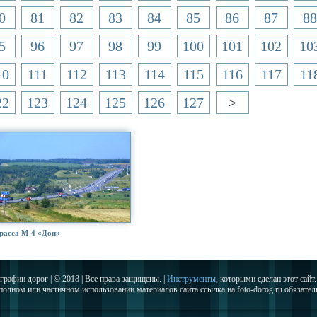
0
81
82
83
84
85
86
87
88
5
96
97
98
99
100
101
102
10
10
111
112
113
114
115
116
117
11
22
123
124
125
126
127
>
расса М-4 «Дон»
графии дорог | © 2018 | Все права защищены. |
Инструменты
, которыми сделан этот сайт.
полном или частичном использовании материалов сайта ссылка на foto-dorog.ru обязател