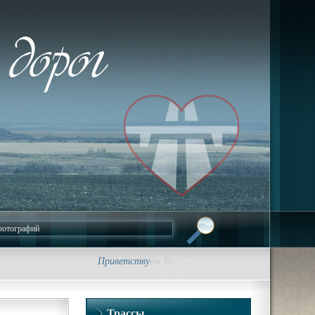
Приветствуем Вас на сайте foto-dorog.ru. Фотографи
Трассы