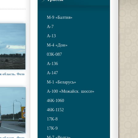
М-9 «Балтия»
A-7
A-13
М-4 «Дон»
03К-087
А-136
А-147
я область. Фото
М-1 «Беларусь»
А-100 «Можайск. шоссе»
46К-1060
46К-1152
17К-8
17К-9
М-7 «Волга»
я область. Фото