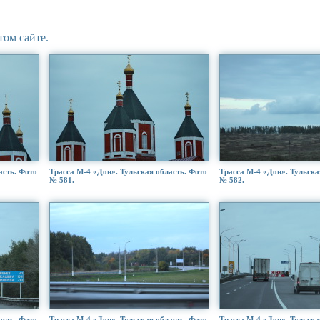
том сайте.
асть. Фото
Трасса М-4 «Дон». Тульская область. Фото
Трасса М-4 «Дон». Тульска
№ 581.
№ 582.
асть. Фото
Трасса М-4 «Дон». Тульская область. Фото
Трасса М-4 «Дон». Тульска