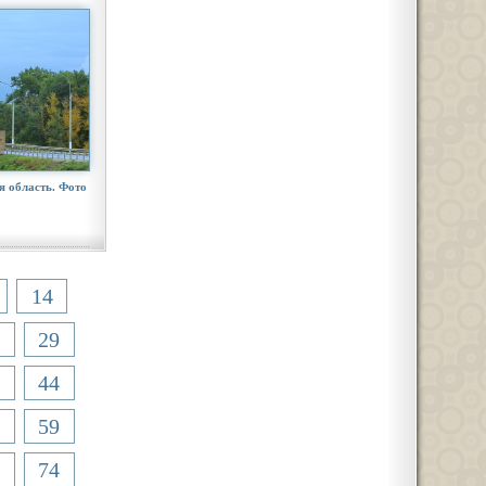
я область. Фото
14
29
44
59
74