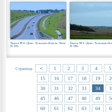
Трасса М-4 «Дон». Тульская область. Фото
Трасса М-4 «Дон». Тульская обл
№ 595.
№ 596.
<
1
2
3
4
5
Страница
15
16
17
18
19
2
30
31
32
33
34
3
45
46
47
48
49
5
60
61
62
63
64
6