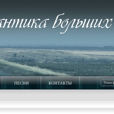
ПЕСНИ
КОНТАКТЫ