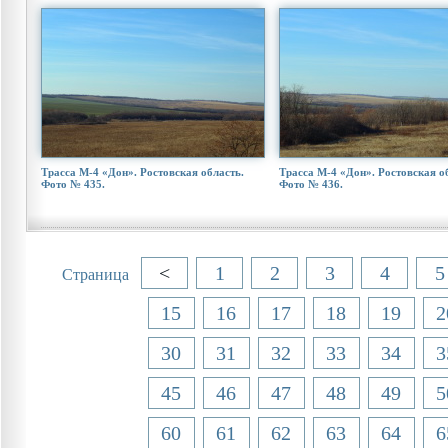
Трасса М-4 «Дон». Ростовская область.
Трасса М-4 «Дон». Ростовская о
Фото № 435.
Фото № 436.
<
1
2
3
4
5
Страница
15
16
17
18
19
2
30
31
32
33
34
3
45
46
47
48
49
5
60
61
62
63
64
6