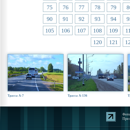
75
76
77
78
79
8
90
91
92
93
94
9
105
106
107
108
109
1
120
121
1
Трасса А-7
Трасса А-136
Т
Фото
При 