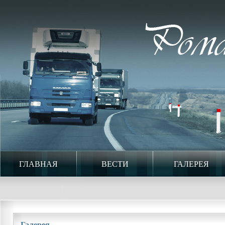
ГЛАВНАЯ
ВЕСТИ
ГАЛЕРЕЯ
Галерея