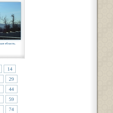
кая область.
14
29
44
59
74