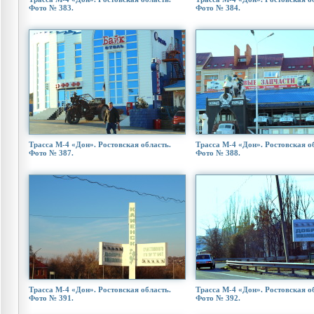
Фото № 383.
Фото № 384.
Трасса М-4 «Дон». Ростовская область.
Трасса М-4 «Дон». Ростовская о
Фото № 387.
Фото № 388.
Трасса М-4 «Дон». Ростовская область.
Трасса М-4 «Дон». Ростовская о
Фото № 391.
Фото № 392.