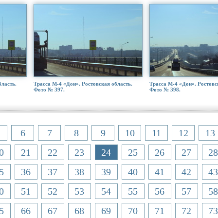
бласть.
Трасса М-4 «Дон». Ростовская область.
Трасса М-4 «Дон». Ростовс
Фото № 397.
Фото № 398.
6
7
8
9
10
11
12
13
0
21
22
23
24
25
26
27
28
5
36
37
38
39
40
41
42
43
0
51
52
53
54
55
56
57
58
5
66
67
68
69
70
71
72
73