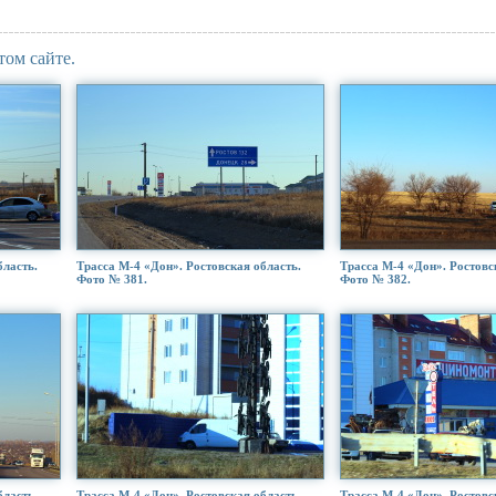
том сайте.
бласть.
Трасса М-4 «Дон». Ростовская область.
Трасса М-4 «Дон». Ростовс
Фото № 381.
Фото № 382.
бласть.
Трасса М-4 «Дон». Ростовская область.
Трасса М-4 «Дон». Ростовс