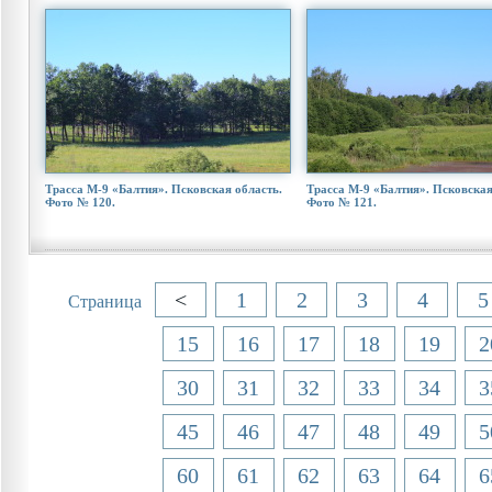
Трасса М-9 «Балтия». Псковская область.
Трасса М-9 «Балтия». Псковская
Фото № 120.
Фото № 121.
<
1
2
3
4
5
Страница
15
16
17
18
19
2
30
31
32
33
34
3
45
46
47
48
49
5
60
61
62
63
64
6