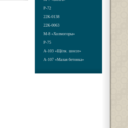
Р-72
22К-0138
22К-0063
М-8 «Холмогоры»
Р-75
А-103 «Щёлк. шоссе»
А-107 «Малая бетонка»