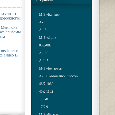
но считать
М-9 «Балтия»
 дорожного).
A-7
. Меня она
A-13
 все альбомы
ном
М-4 «Дон»
03К-087
 весёлые и
А-136
е видео В.
А-147
М-1 «Беларусь»
А-100 «Можайск. шоссе»
46К-1060
46К-1152
17К-8
17К-9
М-7 «Волга»