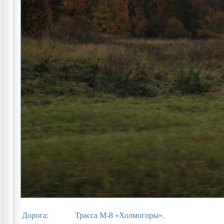
Дорога:
Трасса М-8 «Холмогоры».