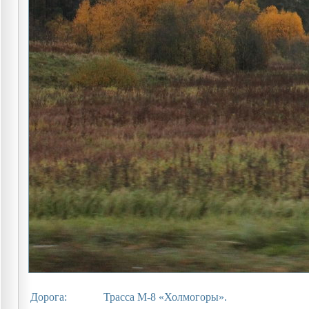
Дорога:
Трасса М-8 «Холмогоры».