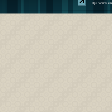
При полном или 