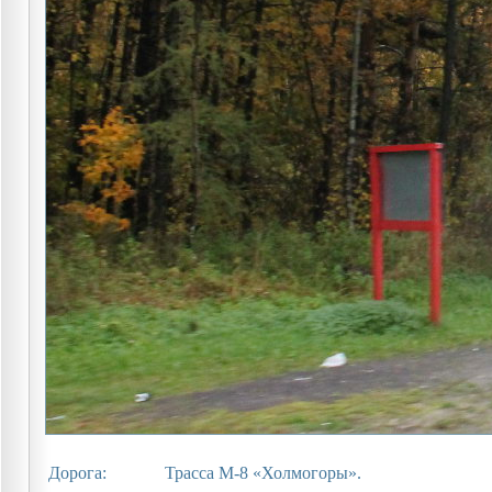
Дорога:
Трасса М-8 «Холмогоры».