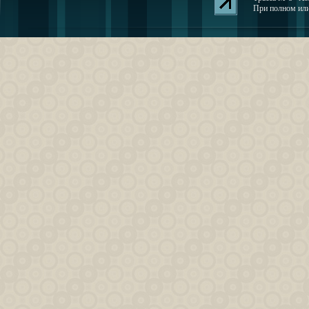
При полном или 