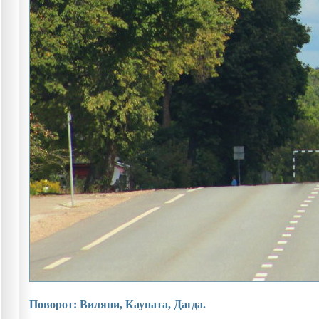
Поворот: Виляни, Кауната, Дагда.