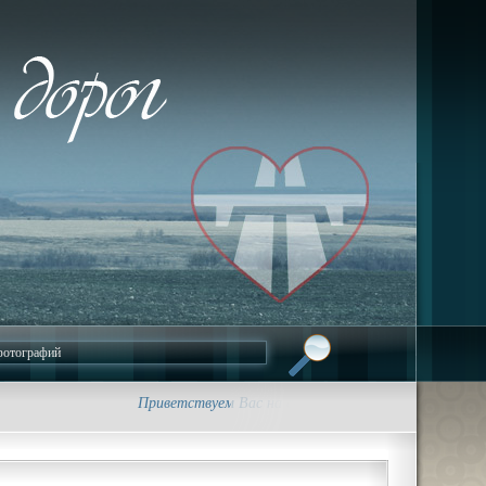
Приветствуем Вас на сайте foto-dorog.ru. • Трасса 1