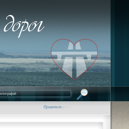
Приветствуем Вас на сайте foto-dorog.ru. • Трасса 