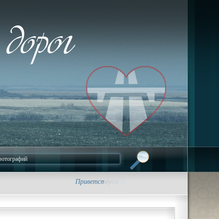
Приветствуем Вас на сайте foto-dorog.ru. • Трасса