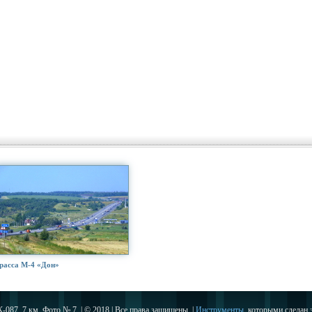
расса М-4 «Дон»
К-087. 7 км. Фото № 7. | © 2018 | Все права защищены. |
Инструменты
, которыми сделан э