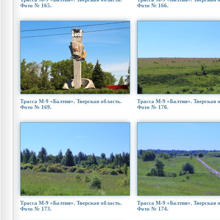
Фото № 165.
Фото № 166.
Трасса М-9 «Балтия». Тверская область.
Трасса М-9 «Балтия». Тверская о
Фото № 169.
Фото № 170.
Трасса М-9 «Балтия». Тверская область.
Трасса М-9 «Балтия». Тверская о
Фото № 173.
Фото № 174.