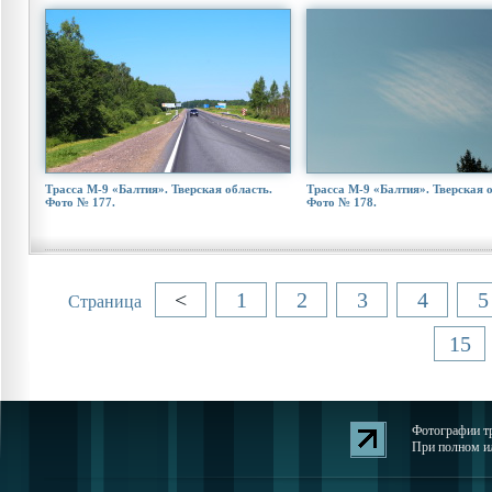
Трасса М-9 «Балтия». Тверская область.
Трасса М-9 «Балтия». Тверская о
Фото № 177.
Фото № 178.
<
1
2
3
4
5
Страница
15
Фотографии тр
При полном ил