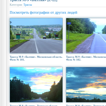
Категория:
Трассы
Посмотреть фотографии от других людей
Трасса М-9 «Балтия». Московская область.
Трасса М-9 «Балтия». Московска
Фото № 101.
Фото № 102.
Трасса М-9 «Балтия». Тверская область.
Трасса М-9 «Балтия». Тверская о