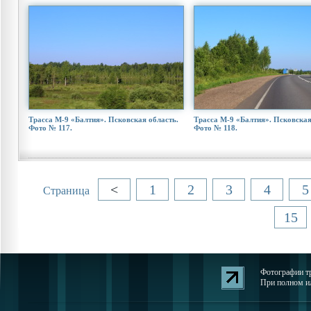
Трасса М-9 «Балтия». Псковская область.
Трасса М-9 «Балтия». Псковская
Фото № 117.
Фото № 118.
<
1
2
3
4
5
Страница
15
Фотографии тр
При полном ил