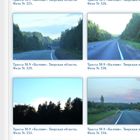
Фото № 325.
Фото № 326.
Трасса М-9 «Балтия». Тверская область.
Трасса М-9 «Балтия». Тверская о
Фото № 329.
Фото № 330.
Трасса М-9 «Балтия». Тверская область.
Трасса М-9 «Балтия». Тверская о
Фото № 333.
Фото № 334.