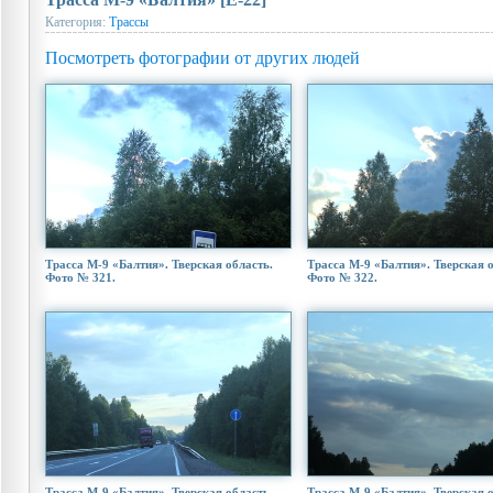
Категория:
Трассы
Посмотреть фотографии от других людей
Трасса М-9 «Балтия». Тверская область.
Трасса М-9 «Балтия». Тверская о
Фото № 321.
Фото № 322.
Трасса М-9 «Балтия». Тверская область.
Трасса М-9 «Балтия». Тверская о