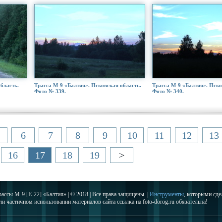
бласть.
Трасса М-9 «Балтия». Псковская область.
Трасса М-9 «Балтия». Пско
Фото № 339.
Фото № 340.
6
7
8
9
10
11
12
13
16
17
18
19
>
ассы М-9 [Е-22] «Балтия» | © 2018 | Все права защищены. |
Инструменты
, которыми сдел
и частичном использовании материалов сайта ссылка на foto-dorog.ru обязательна!