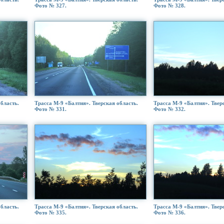
Фото № 327.
Фото № 328.
бласть.
Трасса М-9 «Балтия». Тверская область.
Трасса М-9 «Балтия». Твер
Фото № 331.
Фото № 332.
бласть.
Трасса М-9 «Балтия». Тверская область.
Трасса М-9 «Балтия». Твер
Фото № 335.
Фото № 336.