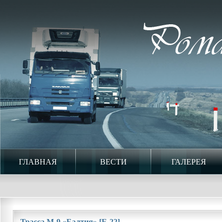
ГЛАВНАЯ
ВЕСТИ
ГАЛЕРЕЯ
Трасса М-9 «Балтия» [Е-22]