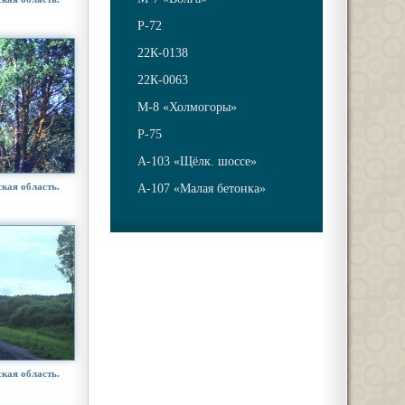
Р-72
22К-0138
22К-0063
М-8 «Холмогоры»
Р-75
А-103 «Щёлк. шоссе»
ская область.
А-107 «Малая бетонка»
ская область.