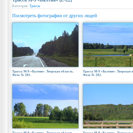
Категория:
Трассы
Посмотреть фотографии от других людей
Трасса М-9 «Балтия». Тверская область.
Трасса М-9 «Балтия». Тверская о
Фото № 281.
Фото № 282.
Трасса М-9 «Балтия». Тверская область.
Трасса М-9 «Балтия». Тверская о