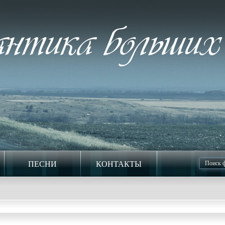
ПЕСНИ
КОНТАКТЫ