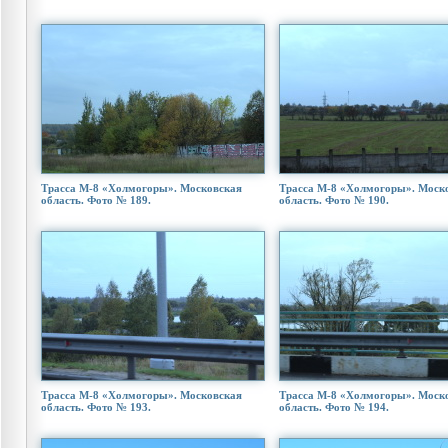
Трасса М-8 «Холмогоры». Московская
Трасса М-8 «Холмогоры». Моск
область. Фото № 189.
область. Фото № 190.
Трасса М-8 «Холмогоры». Московская
Трасса М-8 «Холмогоры». Моск
область. Фото № 193.
область. Фото № 194.