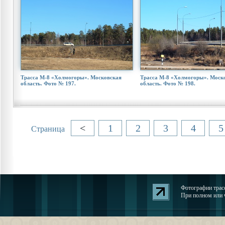
Трасса М-8 «Холмогоры». Московская
Трасса М-8 «Холмогоры». Моск
область. Фото № 197.
область. Фото № 198.
<
1
2
3
4
5
Страница
Фотографии трасс
При полном или ч