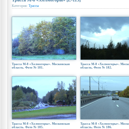
Категория:
Трассы
Трасса М-8 «Холмогоры». Московская
Трасса М-8 «Холмогоры». Моск
область. Фото № 181.
область. Фото № 182.
Трасса М-8 «Холмогоры». Московская
Трасса М-8 «Холмогоры». Моск
область. Фото № 185.
область. Фото № 186.