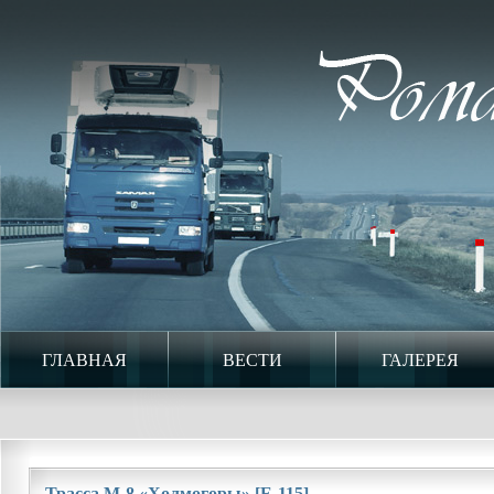
ГЛАВНАЯ
ВЕСТИ
ГАЛЕРЕЯ
Трасса М-8 «Холмогоры» [Е-115]