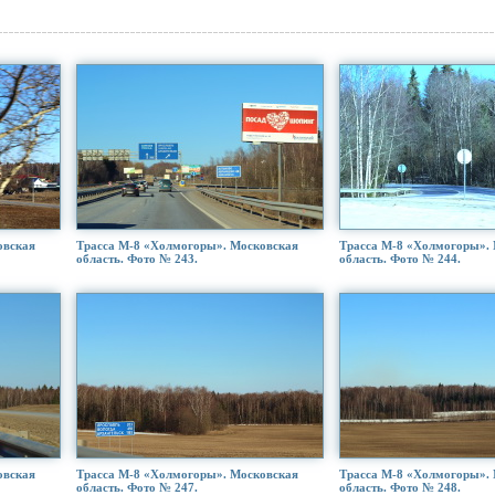
овская
Трасса М-8 «Холмогоры». Московская
Трасса М-8 «Холмогоры».
область. Фото № 243.
область. Фото № 244.
овская
Трасса М-8 «Холмогоры». Московская
Трасса М-8 «Холмогоры».
область. Фото № 247.
область. Фото № 248.