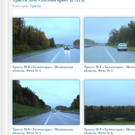
Категория:
Трассы
Трасса М-8 «Холмогоры». Московская
Трасса М-8 «Холмогоры». Моск
область. Фото № 1.
область. Фото № 2.
Трасса М-8 «Холмогоры». Московская
Трасса М-8 «Холмогоры». Моск
область. Фото № 5.
область. Фото № 6.