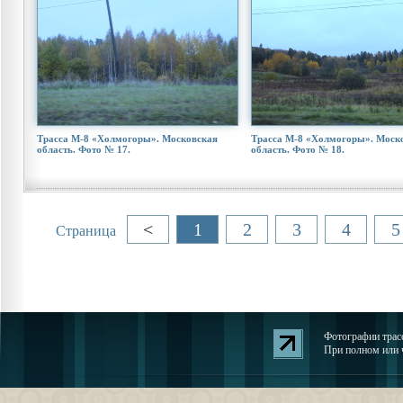
Трасса М-8 «Холмогоры». Московская
Трасса М-8 «Холмогоры». Моск
область. Фото № 17.
область. Фото № 18.
<
1
2
3
4
5
Страница
Фотографии трасс
При полном или ч