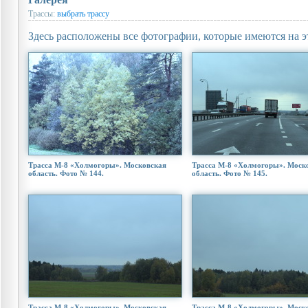
Трассы:
выбрать трассу
Здесь расположены все фотографии, которые имеются на э
Трасса М-8 «Холмогоры». Московская
Трасса М-8 «Холмогоры». Моск
область. Фото № 144.
область. Фото № 145.
Трасса М-8 «Холмогоры». Московская
Трасса М-8 «Холмогоры». Моск