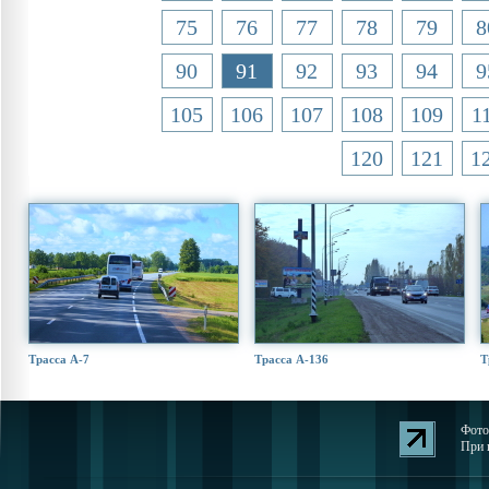
75
76
77
78
79
8
90
91
92
93
94
9
105
106
107
108
109
1
120
121
1
Трасса А-7
Трасса А-136
Т
Фото
При 