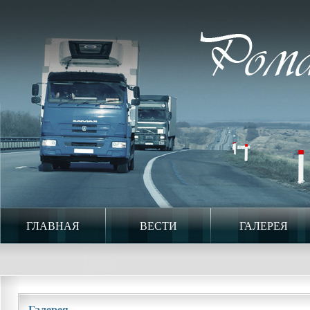
ГЛАВНАЯ
ВЕСТИ
ГАЛЕРЕЯ
Галерея