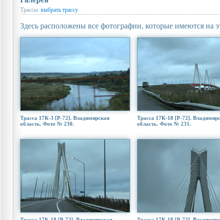
Трассы:
выбрать трассу
Здесь расположены все фотографии, которые имеются на э
Трасса 17К-3 [Р-72]. Владимирская
Трасса 17К-18 [Р-72]. Владимир
область. Фото № 230.
область. Фото № 231.
Трасса 17К-18 [Р-72]. Владимирская
Трасса 17К-18 [Р-72]. Владимир