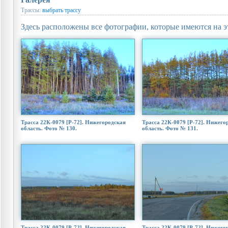
Трассы:
выбрать трассу
Здесь расположены все фотографии, которые имеются на э
Трасса 22К-0079 [Р-72]. Нижегородская
Трасса 22К-0079 [Р-72]. Нижего
область. Фото № 130.
область. Фото № 131.
Трасса 22К-0079 [Р-72]. Нижегородская
Трасса 22К-0079 [Р-72]. Нижего