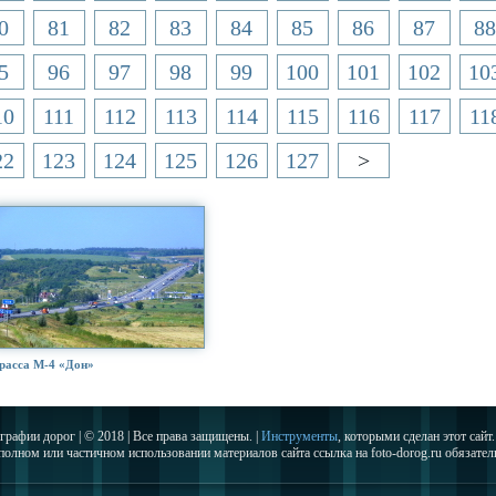
0
81
82
83
84
85
86
87
88
5
96
97
98
99
100
101
102
10
10
111
112
113
114
115
116
117
11
22
123
124
125
126
127
>
расса М-4 «Дон»
графии дорог | © 2018 | Все права защищены. |
Инструменты
, которыми сделан этот сайт.
полном или частичном использовании материалов сайта ссылка на foto-dorog.ru обязател