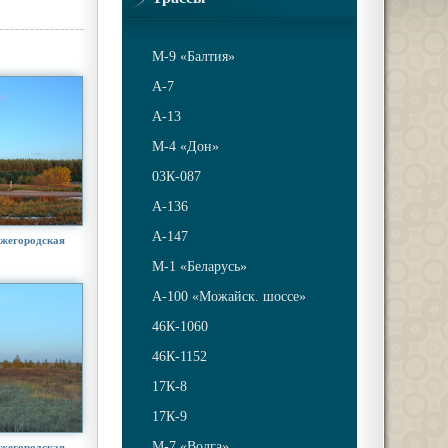
М-9 «Балтия»
A-7
A-13
М-4 «Дон»
03К-087
А-136
А-147
ижегородская
М-1 «Беларусь»
А-100 «Можайск. шоссе»
46К-1060
46К-1152
17К-8
17К-9
М-7 «Волга»
ижегородская