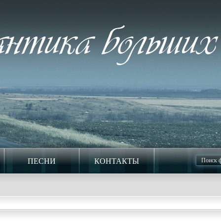
ПЕСНИ
КОНТАКТЫ