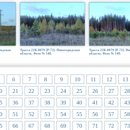
родская
Трасса 22К-0079 [Р-72]. Нижегородская
Трасса 22К-0079 [Р-72]. Н
область. Фото № 148.
область. Фото № 149.
6
7
8
9
10
11
12
13
0
21
22
23
24
25
26
27
28
5
36
37
38
39
40
41
42
43
0
51
52
53
54
55
56
57
58
5
66
67
68
69
70
71
72
73