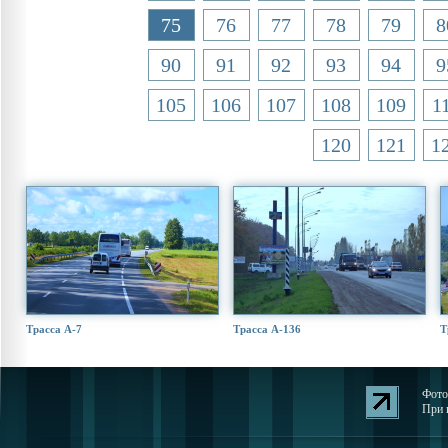
75
76
77
78
79
8
90
91
92
93
94
9
105
106
107
108
109
1
120
121
1
Трасса А-7
Трасса А-136
Т
Фото
При 