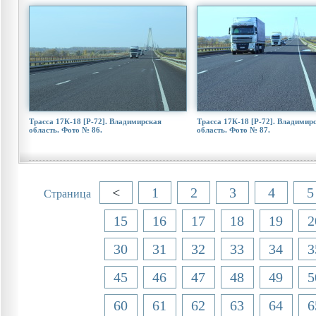
Трасса 17К-18 [Р-72]. Владимирская
Трасса 17К-18 [Р-72]. Владимир
область. Фото № 86.
область. Фото № 87.
<
1
2
3
4
5
Страница
15
16
17
18
19
2
30
31
32
33
34
3
45
46
47
48
49
5
60
61
62
63
64
6