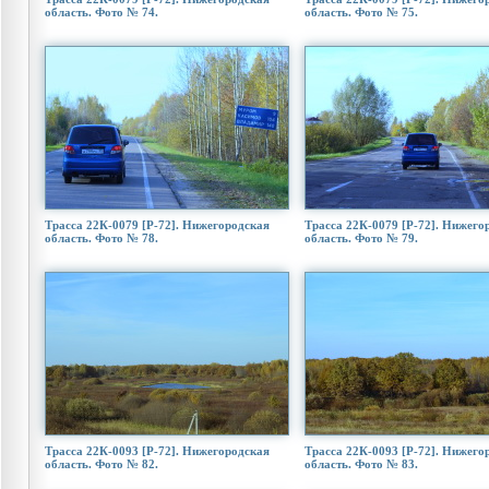
область. Фото № 74.
область. Фото № 75.
Трасса 22К-0079 [Р-72]. Нижегородская
Трасса 22К-0079 [Р-72]. Нижего
область. Фото № 78.
область. Фото № 79.
Трасса 22К-0093 [Р-72]. Нижегородская
Трасса 22К-0093 [Р-72]. Нижего
область. Фото № 82.
область. Фото № 83.