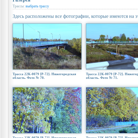
Трассы:
выбрать трассу
Здесь расположены все фотографии, которые имеются на э
Трасса 22К-0079 [Р-72]. Нижегородская
Трасса 22К-0079 [Р-72]. Нижего
область. Фото № 70.
область. Фото № 71.
Трасса 22К-0079 [Р-72]. Нижегородская
Трасса 22К-0079 [Р-72]. Нижего